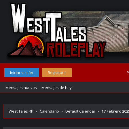
Iniciar sesión
Regístrate
P
Mensajes nuevos
Mensajes de hoy
West Tales RP
›
Calendario
›
Default Calendar
›
17 Febrero 202