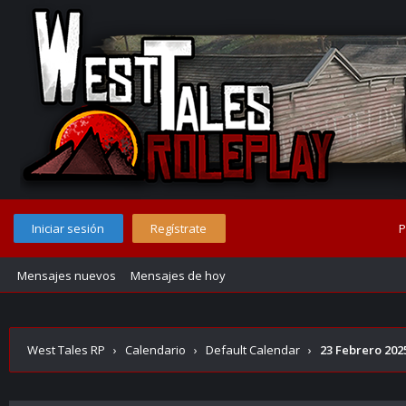
Iniciar sesión
Regístrate
P
Mensajes nuevos
Mensajes de hoy
West Tales RP
›
Calendario
›
Default Calendar
›
23 Febrero 202