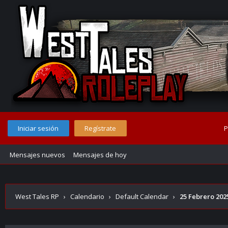
Iniciar sesión
Regístrate
P
Mensajes nuevos
Mensajes de hoy
West Tales RP
›
Calendario
›
Default Calendar
›
25 Febrero 202