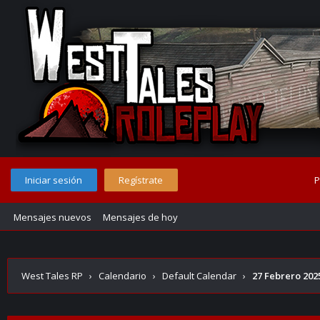
Iniciar sesión
Regístrate
P
Mensajes nuevos
Mensajes de hoy
West Tales RP
›
Calendario
›
Default Calendar
›
27 Febrero 202