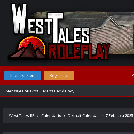
Iniciar sesión
Regístrate
P
Mensajes nuevos
Mensajes de hoy
West Tales RP
›
Calendario
›
Default Calendar
›
7 Febrero 2025