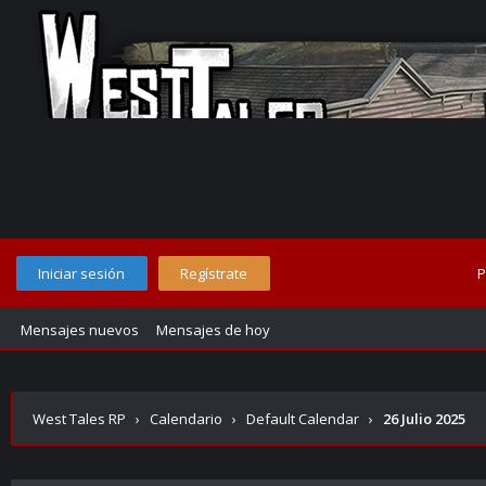
Iniciar sesión
Regístrate
P
Mensajes nuevos
Mensajes de hoy
West Tales RP
›
Calendario
›
Default Calendar
›
26 Julio 2025