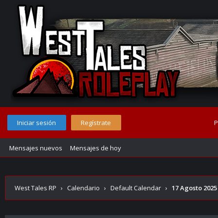
Iniciar sesión
Regístrate
P
Mensajes nuevos
Mensajes de hoy
West Tales RP
›
Calendario
›
Default Calendar
›
17 Agosto 2025