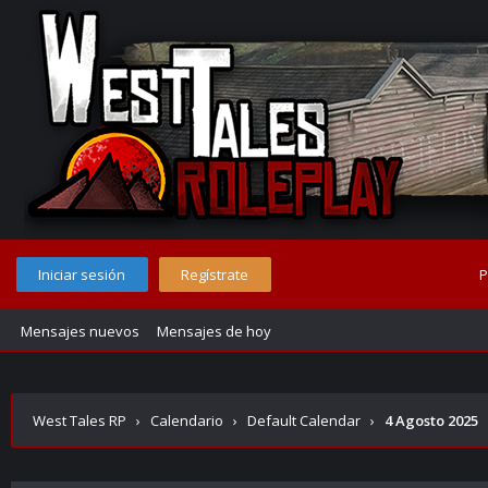
Iniciar sesión
Regístrate
P
Mensajes nuevos
Mensajes de hoy
West Tales RP
›
Calendario
›
Default Calendar
›
4 Agosto 2025