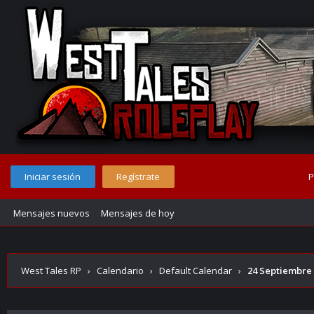
Iniciar sesión
Regístrate
P
Mensajes nuevos
Mensajes de hoy
West Tales RP
›
Calendario
›
Default Calendar
›
24 Septiembre