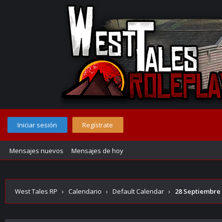
Iniciar sesión
Regístrate
Mensajes nuevos
Mensajes de hoy
West Tales RP
›
Calendario
›
Default Calendar
›
28 Septiembre