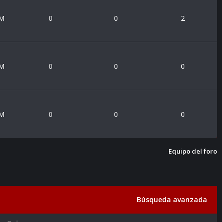
PM
0
0
2
PM
0
0
0
PM
0
0
0
Equipo del foro
Búsqueda avanzada