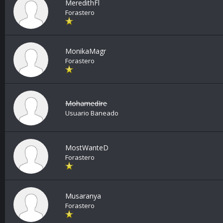
MeredithFl
Forastero
MonikaMagr
Forastero
MohamedIre
Usuario Baneado
MostWanteD
Forastero
Musaranya
Forastero