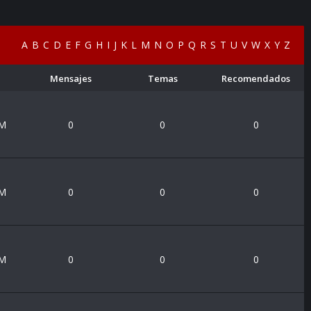
A
B
C
D
E
F
G
H
I
J
K
L
M
N
O
P
Q
R
S
T
U
V
W
X
Y
Z
Mensajes
Temas
Recomendados
PM
0
0
0
PM
0
0
0
PM
0
0
0