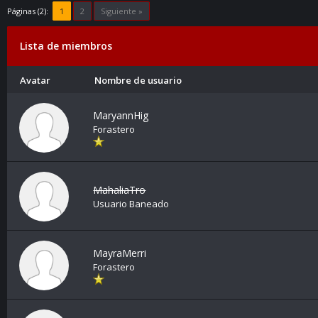
Páginas (2):
1
2
Siguiente »
Lista de miembros
Avatar
Nombre de usuario
MaryannHig
Forastero
MahaliaTro
Usuario Baneado
MayraMerri
Forastero