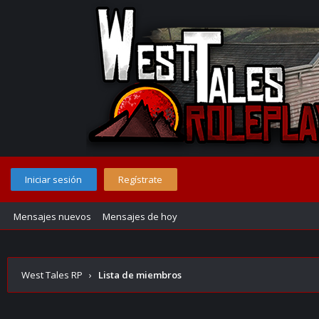
Iniciar sesión
Regístrate
Mensajes nuevos
Mensajes de hoy
West Tales RP
›
Lista de miembros