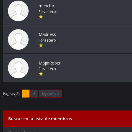
mencho
Forastero
Madness
Forastero
MajinRober
Forastero
Páginas (2):
1
2
Siguiente »
Buscar en la lista de miembros