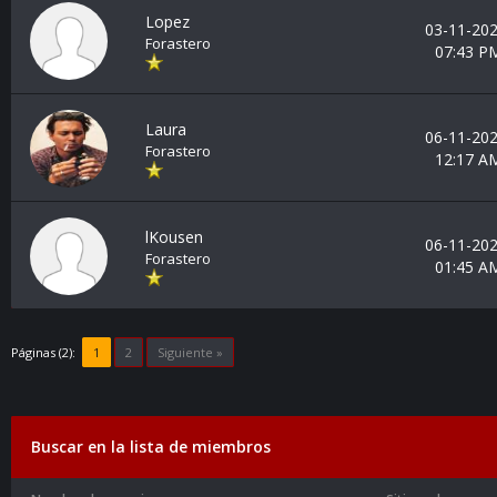
Lopez
03-11-202
Forastero
07:43 P
Laura
06-11-202
Forastero
12:17 A
lKousen
06-11-202
Forastero
01:45 A
Páginas (2):
1
2
Siguiente »
Buscar en la lista de miembros