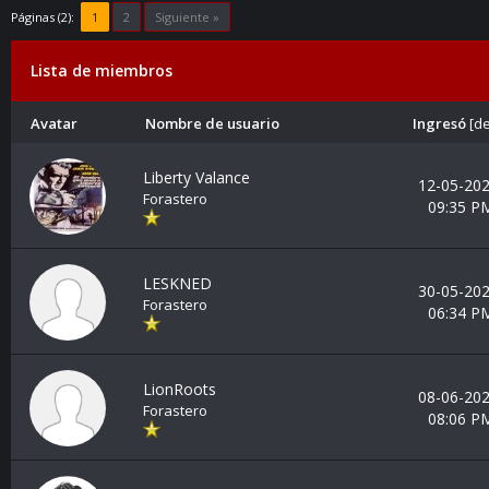
Páginas (2):
1
2
Siguiente »
Lista de miembros
Avatar
Nombre de usuario
Ingresó
[
de
Liberty Valance
12-05-202
Forastero
09:35 P
LESKNED
30-05-202
Forastero
06:34 P
LionRoots
08-06-202
Forastero
08:06 P