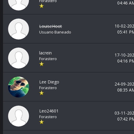
Forastero
04:46 A
10-02-202
LouiseHoot
05:41 P
Usuario Baneado
lacrein
17-10-202
Forastero
04:16 P
Lee Diego
24-09-202
Forastero
08:35 A
Leo24601
03-11-202
Forastero
07:42 P