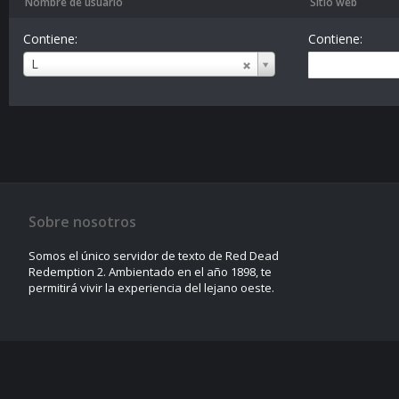
Nombre de usuario
Sitio web
Contiene:
Contiene:
Nombre
L
de
usuario
Sobre nosotros
Somos el único servidor de texto de Red Dead
Redemption 2. Ambientado en el año 1898, te
permitirá vivir la experiencia del lejano oeste.