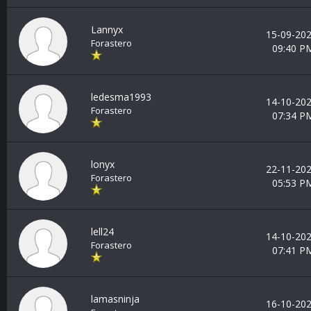
Lannyx
15-09-202
Forastero
09:40 P
ledesma1993
14-10-202
Forastero
07:34 P
lonyx
22-11-202
Forastero
05:53 P
lell24
14-10-202
Forastero
07:41 P
lamasninja
16-10-202