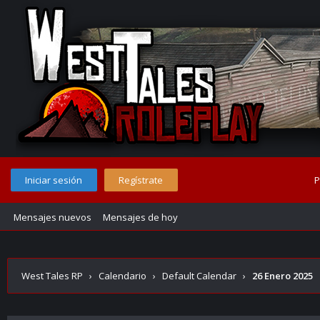
Iniciar sesión
Regístrate
P
Mensajes nuevos
Mensajes de hoy
West Tales RP
›
Calendario
›
Default Calendar
›
26 Enero 2025