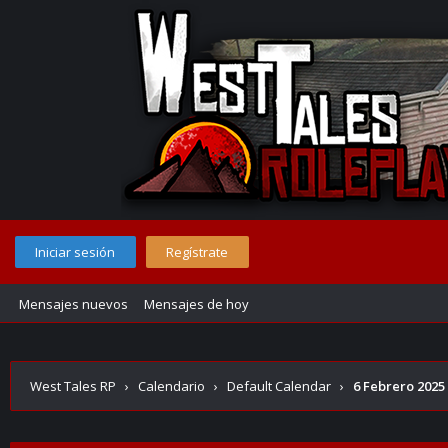
Iniciar sesión
Regístrate
Mensajes nuevos
Mensajes de hoy
West Tales RP
›
Calendario
›
Default Calendar
›
6 Febrero 2025