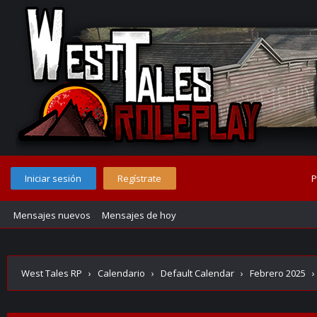
Iniciar sesión
Regístrate
P
Mensajes nuevos
Mensajes de hoy
West Tales RP
›
Calendario
›
Default Calendar
›
Febrero 2025