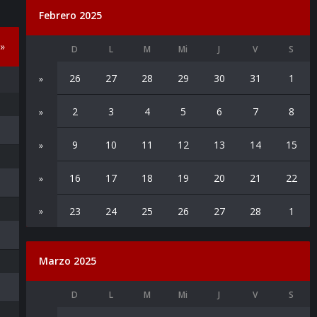
Febrero 2025
»
D
L
M
Mi
J
V
S
26
27
28
29
30
31
1
»
2
3
4
5
6
7
8
»
9
10
11
12
13
14
15
»
16
17
18
19
20
21
22
»
23
24
25
26
27
28
1
»
Marzo 2025
D
L
M
Mi
J
V
S