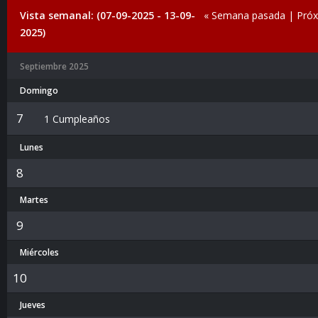
Vista semanal: (07-09-2025 - 13-09-
« Semana pasada
|
Pró
2025)
Septiembre 2025
Domingo
7
1 Cumpleaños
Lunes
8
Martes
9
Miércoles
10
Jueves