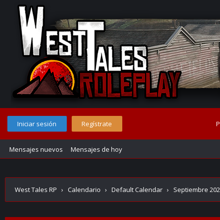
Iniciar sesión
Regístrate
P
Mensajes nuevos
Mensajes de hoy
West Tales RP
›
Calendario
›
Default Calendar
›
Septiembre 20