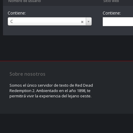
Nombre de usuario
Sitio web
Contiene:
Contiene:
Nombre
C
de
usuario
Sobre nosotros
Somos el único servidor de texto de Red Dead
Redemption 2. Ambientado en el año 1898, te
permitirá vivir la experiencia del lejano oeste.