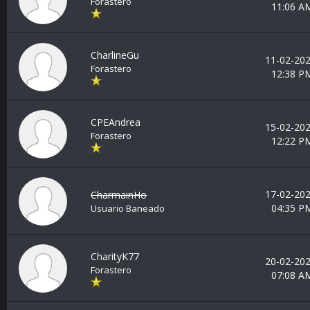
Forastero
11:06 A
CharlineGu
11-02-202
Forastero
12:38 P
CPEAndrea
15-02-202
Forastero
12:22 P
17-02-202
CharmainHo
04:35 P
Usuario Baneado
CharityK77
20-02-202
Forastero
07:08 A