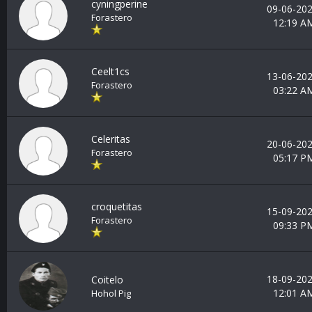
cyningperine
09-06-202
Forastero
12:19 A
Ceelt1cs
13-06-202
Forastero
03:22 A
Celeritas
20-06-202
Forastero
05:17 P
croquetitas
15-09-202
Forastero
09:33 P
18-09-202
Coitelo
12:01 A
Hohol Pig