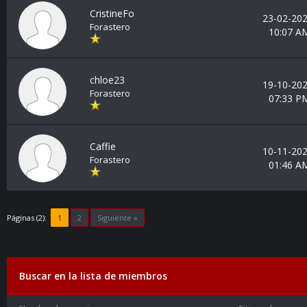
CristineFo
23-02-202
Forastero
10:07 A
chloe23
19-10-202
Forastero
07:33 P
Caffie
10-11-202
Forastero
01:46 A
Páginas (2):
1
2
Siguiente »
Buscar en la lista de miembros