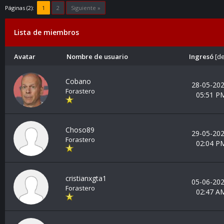
Páginas (2):
1
2
Siguiente »
Lista de miembros
Avatar
Nombre de usuario
Ingresó
[
de
Cobano
28-05-202
Forastero
05:51 P
Choso89
29-05-202
Forastero
02:04 P
cristianxgta1
05-06-202
Forastero
02:47 A