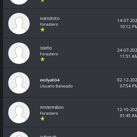
ivansitoto
14-07-202
Forastero
10:12 P
Isleño
24-07-202
Forastero
11:51 A
02-12-202
iriefyah94
07:54 P
Usuario Baneado
ImVermilion
12-10-202
Forastero
01:45 A
ijyhepab