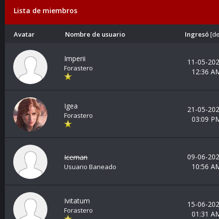
Lista de miembros
Avatar
Nombre de usuario
Ingresó
[
de
Imperii
11-05-202
Forastero
12:36 A
Igea
21-05-202
Forastero
03:09 P
09-06-202
Iceman
10:56 A
Usuario Baneado
Ivitatum
15-06-202
Forastero
01:31 A