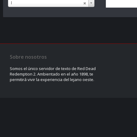
Nombre
I
de
usuario
Sobre nosotros
Somos el único servidor de texto de Red Dead
Redemption 2. Ambientado en el año 1898, te
permitirá vivir la experiencia del lejano oeste.