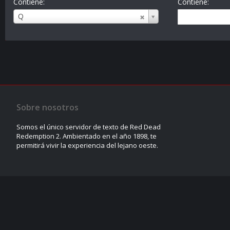
Contiene:
Contiene:
Nombre
Q
de
usuario
Sobre nosotros
Somos el único servidor de texto de Red Dead
Redemption 2. Ambientado en el año 1898, te
permitirá vivir la experiencia del lejano oeste.