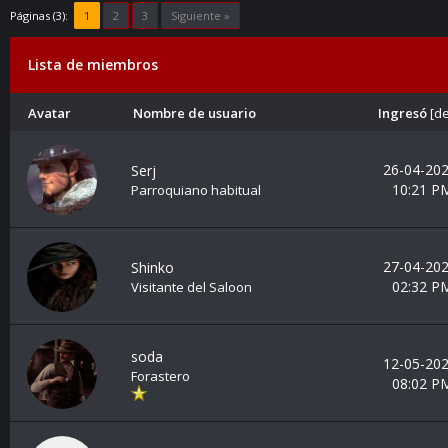
Páginas (3):
1
2
3
Siguiente »
Lista de miembros
Avatar
Nombre de usuario
Ingresó
[
de
26-04-202
Serj
10:21 P
Parroquiano habitual
27-04-202
Shinko
02:32 P
Visitante del Saloon
soda
12-05-202
Forastero
08:02 P