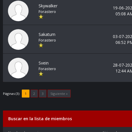
Skywalker
19-06-202
Forastero
05:08 A
Sakatum
03-07-202
Forastero
06:52 P
Svein
28-07-202
Forastero
12:44 A
Páginas (3):
1
2
3
Siguiente »
Buscar en la lista de miembros