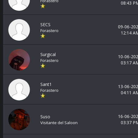
Forastero
08:43 P
SECS
09-06-202
Forastero
12:14 A
Surgical
10-06-202
Forastero
03:17 A
Sant1
13-06-202
Forastero
04:11 A
16-06-202
Suso
03:37 P
Visitante del Saloon