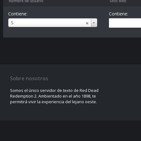
Nombre de usuario
Sitio web
Contiene:
Contiene:
Nombre
S
de
usuario
Sobre nosotros
Somos el único servidor de texto de Red Dead
Redemption 2. Ambientado en el año 1898, te
permitirá vivir la experiencia del lejano oeste.