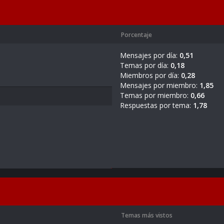
Porcentaje
Mensajes por día:
0,51
Temas por día:
0,18
Miembros por día:
0,28
Mensajes por miembro:
1,85
Temas por miembro:
0,66
Respuestas por tema:
1,78
Temas más vistos