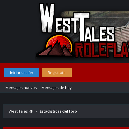
Iniciar sesión
Regístrate
Mensajes nuevos
Mensajes de hoy
West Tales RP
›
Estadísticas del foro